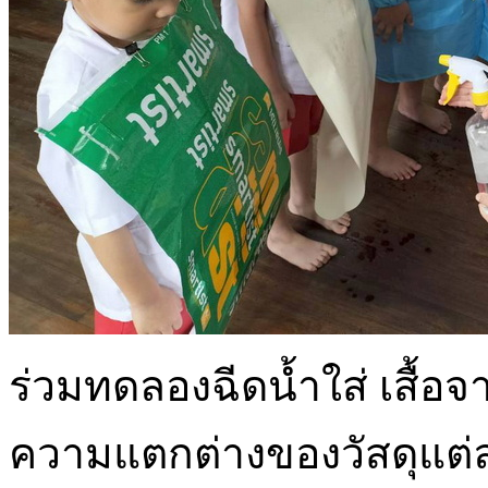
ร่วมทดลองฉีดน้ำใส่ เสื้อจา
ความแตกต่างของวัสดุแต่ละ