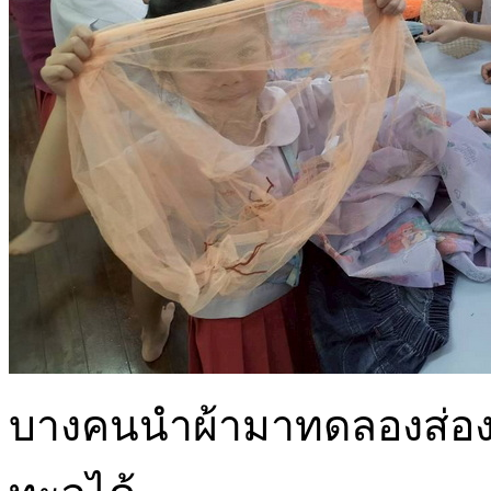
บางคนนำผ้ามาทดลองส่องดู 