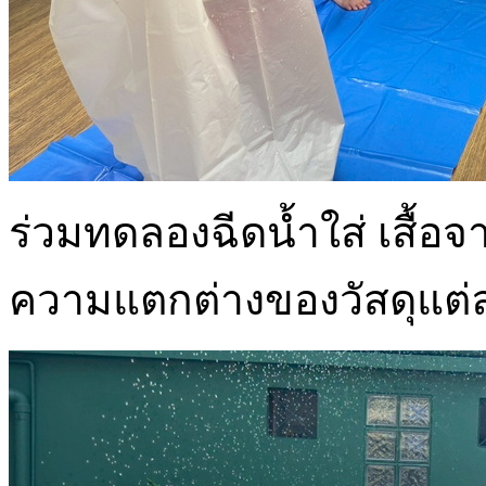
ร่วมทดลองฉีดน้ำใส่ เสื้อจา
ความแตกต่างของวัสดุแต่ละ