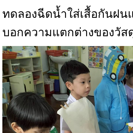
ทดลองฉีดน้ำใส่เสื้อกันฝน
บอกความแตกต่างของวัสดุ