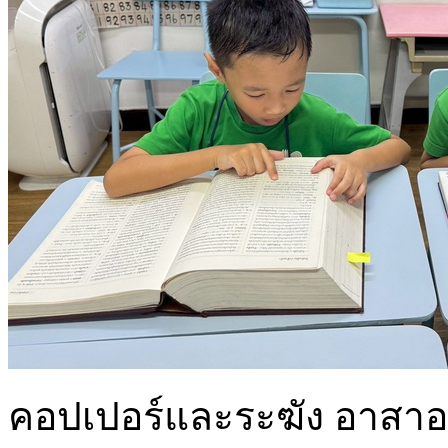
คอปเปอร์และระฆัง อาสา