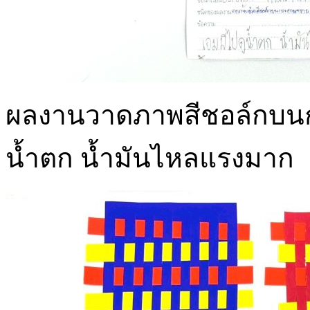
ผลงานวาดภาพสีชอล์กบนกระ
น้ำตก น้ำมันไหลแรงมาก