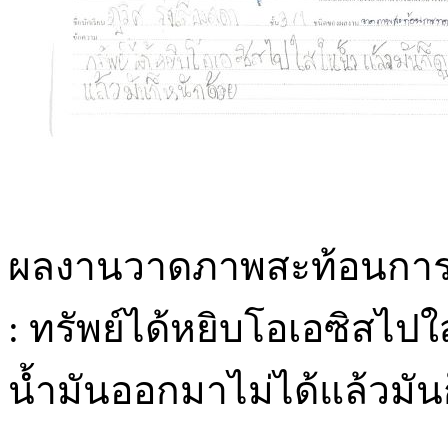
ผลงานวาดภาพสะท้อนการทด
: ทรัพย์ได้หยิบโอเอซิสไปใ
น้ำมันออกมาไม่ได้แล้วมัน