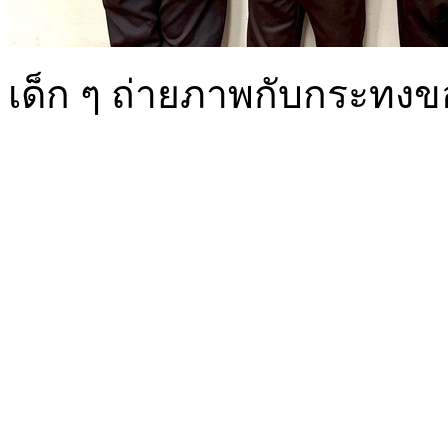
เด็ก ๆ ถ่ายภาพกับกระทง