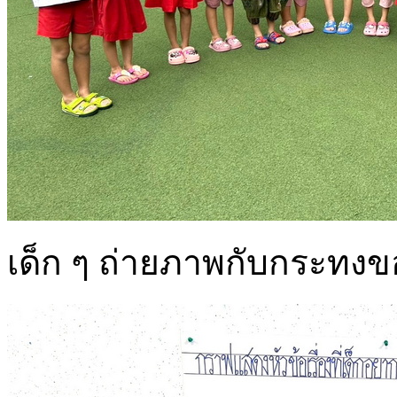
เด็ก ๆ ถ่ายภาพกับกระทง