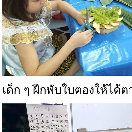
เด็ก ๆ ฝึกพับใบตองให้ได้