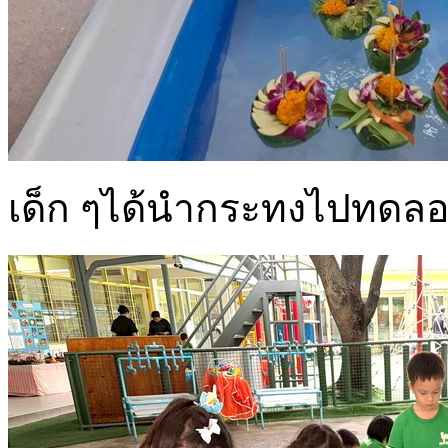
เด็ก ๆได้นำกระทงไปทดล