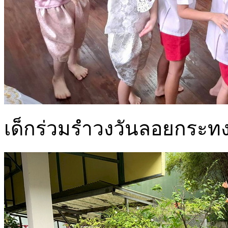
เด็กร่วมรำวงวันลอยกระทง