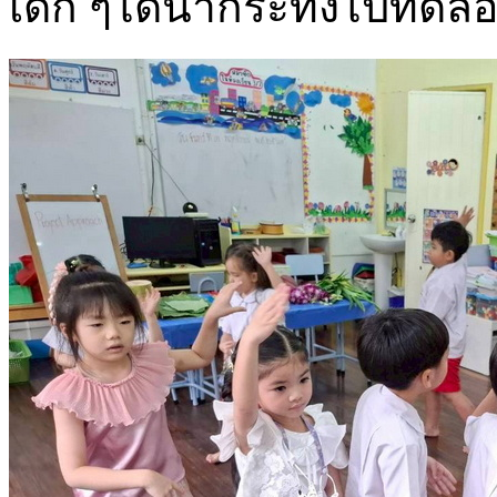
เด็ก ๆได้นำกระทงไปทดล