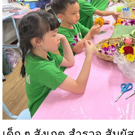
เด็ก ๆ สังเกต สำรวจ สัมผัส