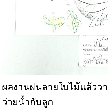
ผลงานฝนลายใบไม้แล้ววาด
ว่ายน้ำกับลูก