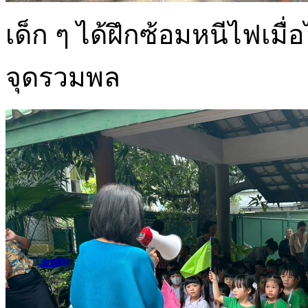
เด็ก ๆ ได้ฝึกซ้อมหนีไฟเมื
จุดรวมพล