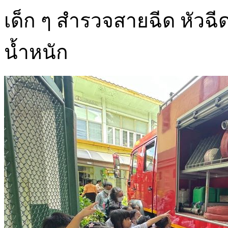
เด็ก ๆ สำรวจสายฉีด หัวฉ
น้ำหนัก