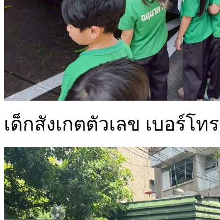
เด็กสังเกตตัวเลข เบอร์โทรศ