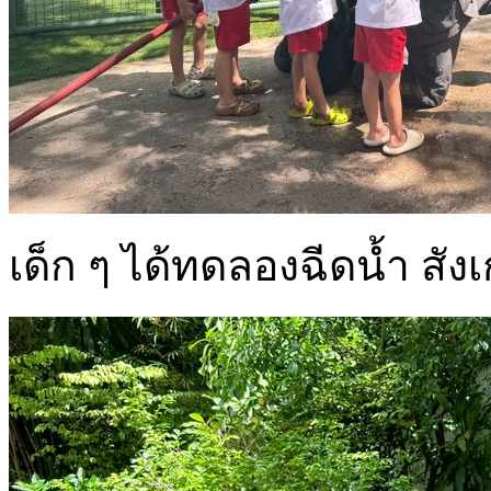
เด็ก ๆ ได้ทดลองฉีดน้ำ สัง