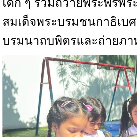
เด็ก ๆ ร่วมถวายพระพรพ
สมเด็จพระบรมชนกาธิเบศ
บรมนาถบพิตรและถ่ายภาพ