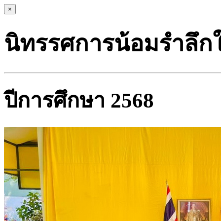
×
นิทรรศการน้อมรำลึกใ
ปีการศึกษา 2568