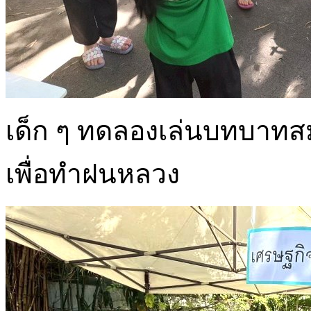
เด็ก ๆ ทดลองเล่นบทบาทสม
เพื่อทำฝนหลวง