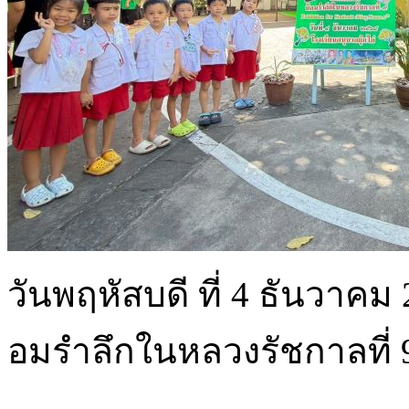
วันพฤหัสบดี ที่ 4 ธันวาคม 
อมรำลึกในหลวงรัชกาลที่ 