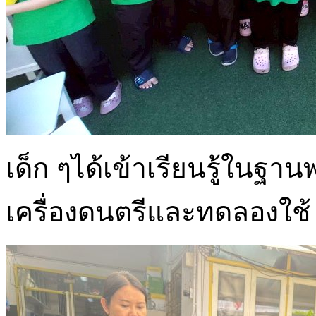
เด็ก ๆได้เข้าเรียนรู้ในฐ
เครื่องดนตรีและทดลองใช้