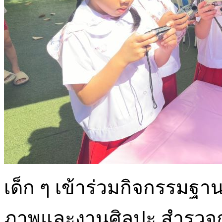
เด็ก ๆ เข้าร่วมกิจกรรมฐ
ภาพและงานศิลปะ สำรวจกล