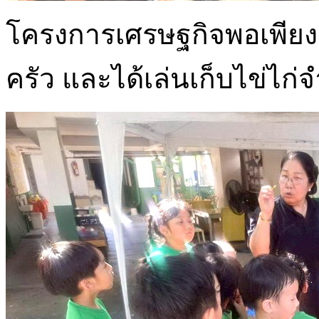
โครงการเศรษฐกิจพอเพียง 
ครัว และได้เล่นเก็บไข่ไก