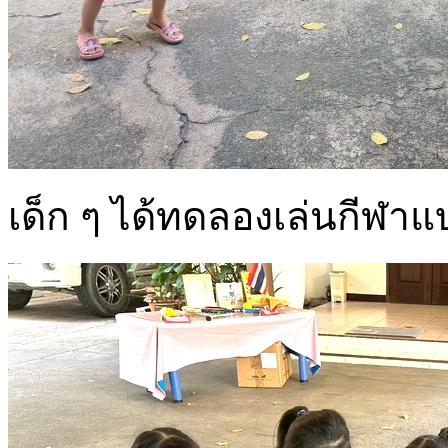
เด็ก ๆ ได้ทดลองเล่นกีฬาแ