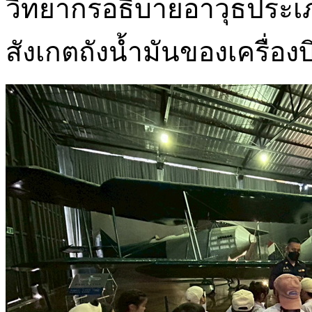
วิทยากรอธิบายอาวุธประเภท
สังเกตถังน้ำมันของเครื่อง