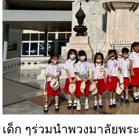
เด็ก ๆร่วมนำพวงมาลัยพ