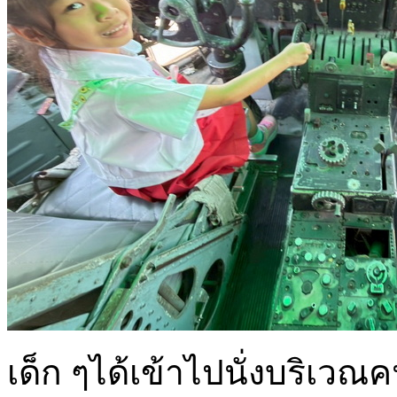
เด็ก ๆได้เข้าไปนั่งบริเว