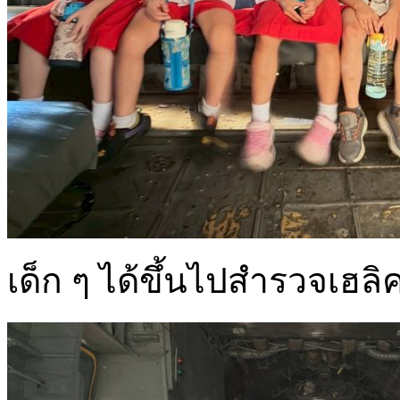
เด็ก ๆ ได้ขึ้นไปสำรวจเฮล