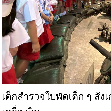
เด็กสำรวจใบพัดเด็ก ๆ สัง