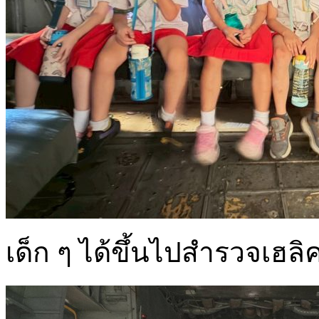
เด็ก ๆ ได้ขึ้นไปสำรวจเฮล