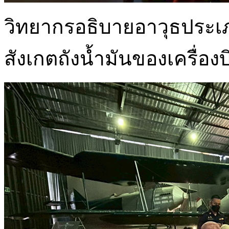
วิทยากรอธิบายอาวุธประเภท
สังเกตถังน้ำมันของเครื่อง