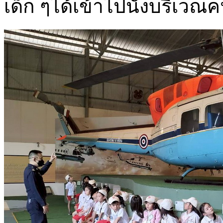
เด็ก ๆได้เข้าไปนั่งบริเว