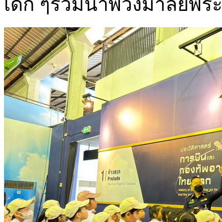
เด็ก ๆร่วมนำพวงมาลัยพ