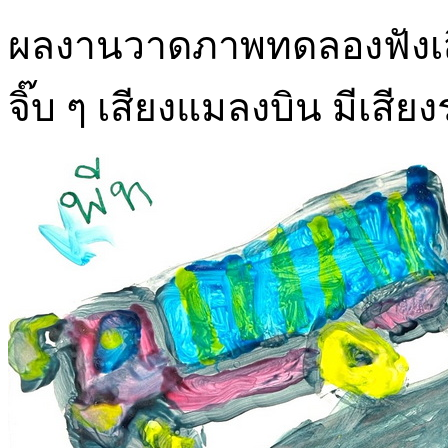
ผลงานวาดภาพทดลองฟังเสียงท
จิ๊บ ๆ เสียงแมลงบิน มีเสียงร