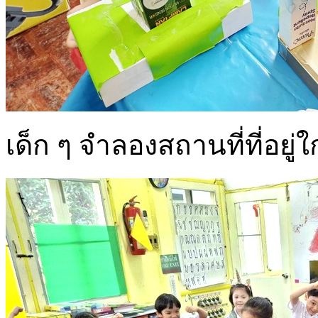
เด็ก ๆ จำลองสถานที่ที่อยู่