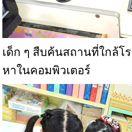
เด็ก ๆ สืบค้นสถานที่ใกล้
หาในคอมพิวเตอร์