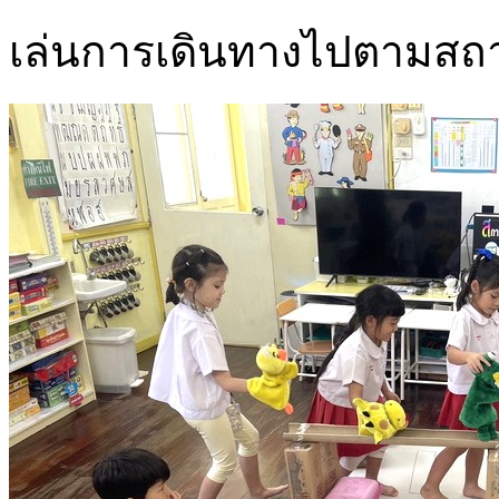
เล่นการเดินทางไปตามสถานที