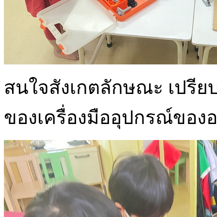
สนใจสังเกตลักษณะ เปรีย
ของเครื่องมืออุปกรณ์ของอ