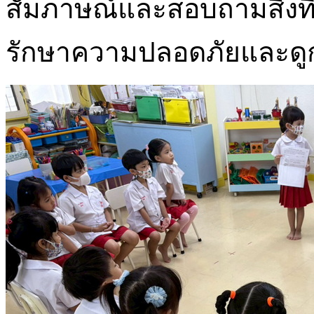
สัมภาษณ์และสอบถามสิ่งที่อย
รักษาความปลอดภัยและดูกา