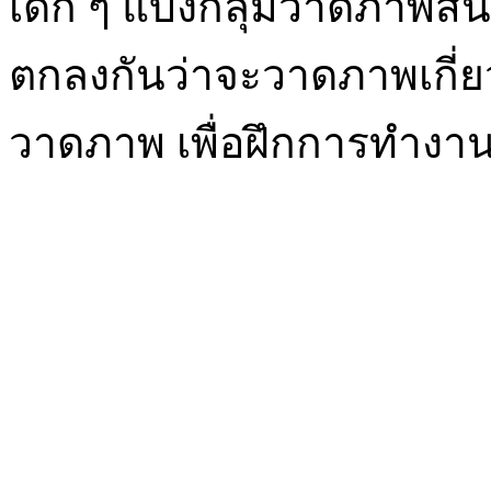
เด็ก ๆ แบ่งกลุ่มวาดภาพสี
ตกลงกันว่าจะวาดภาพเกี่ย
วาดภาพ เพื่อฝึกการทำงานร