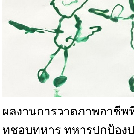
ผลงานการวาดภาพอาชีพที่ห
ทชอบทหาร ทหารปกป้องปร