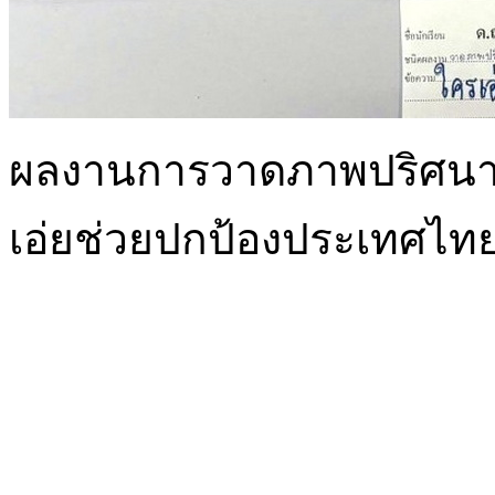
ผลงานการวาดภาพปริศนาคำ
เอ่ยช่วยปกป้องประเทศไท