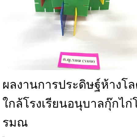
ผลงานการประดิษฐ์ห้างโลต
ใกล้โรงเรียนอนุบาลกุ๊กไก
รมณ