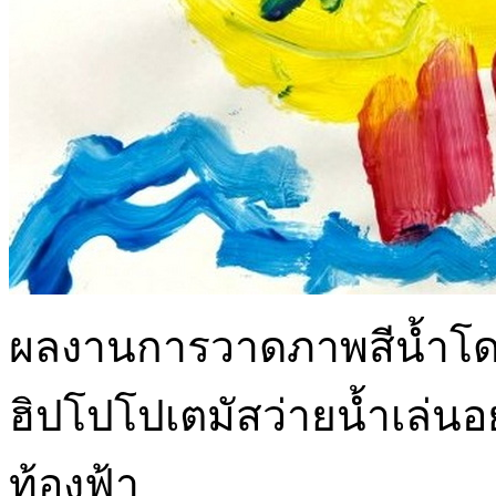
ผลงานการวาดภาพสีน้ำโดยใ
ฮิปโปโปเตมัสว่ายน้ำเล่นอยู
ท้องฟ้า