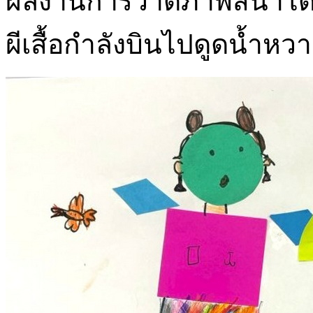
ผลงานการวาดภาพสีน้ำโดยใ
ผีเสื้อกำลังบินไปดูดน้ำห