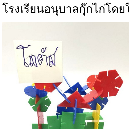
โรงเรียนอนุบาลกุ๊กไก่โดย