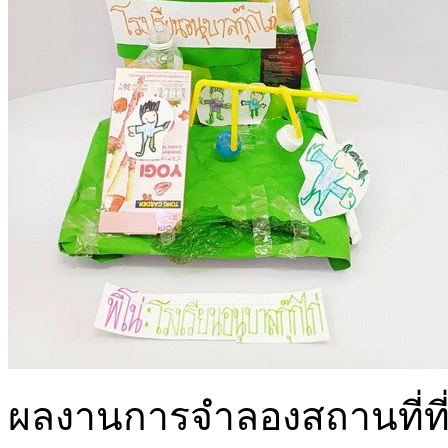
ผลงานการจำลองสถานที่ที่อ