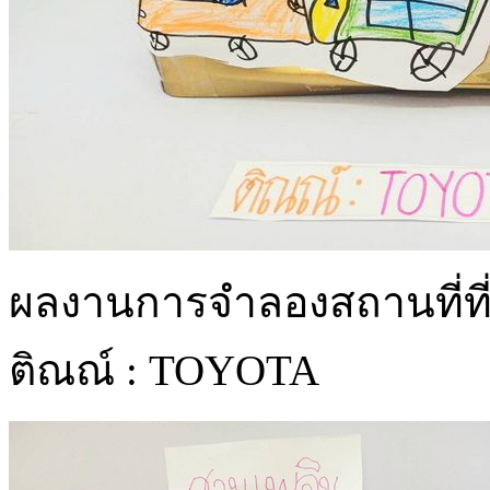
ผลงานการจำลองสถานที่ที่อ
ติณณ์ : TOYOTA