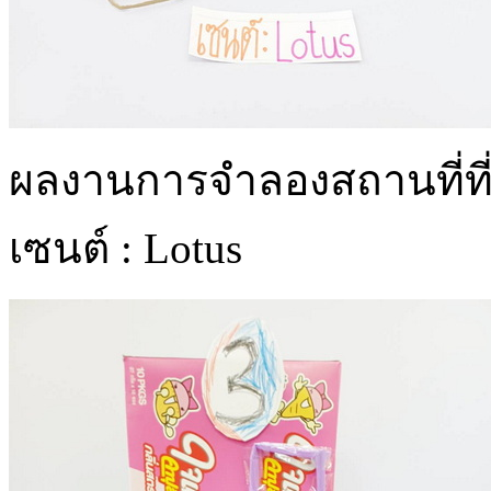
ผลงานการจำลองสถานที่ที่อ
เซนต์ : Lotus