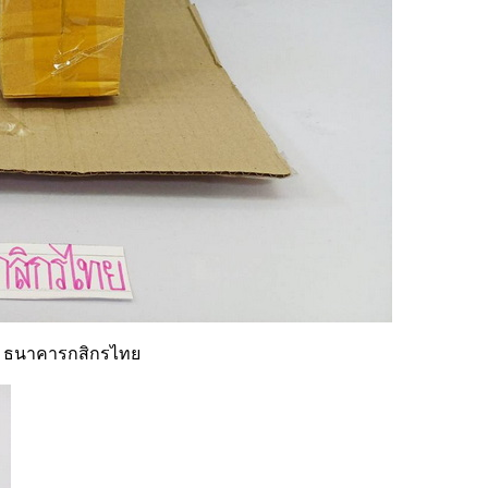
ท : ธนาคารกสิกรไทย