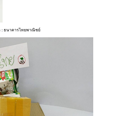
่า : ธนาคารไทยพาณิชย์