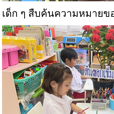
เด็ก ๆ สืบค้นความหมายของ