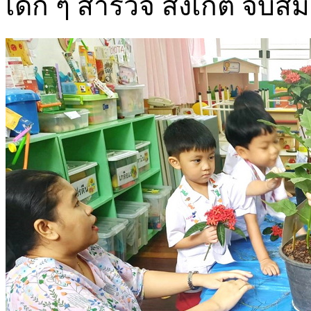
เด็ก ๆ สำรวจ สังเกต จับสัม