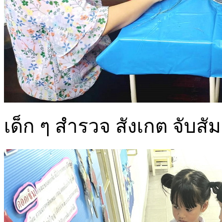
เด็ก ๆ สำรวจ สังเกต จับสัม