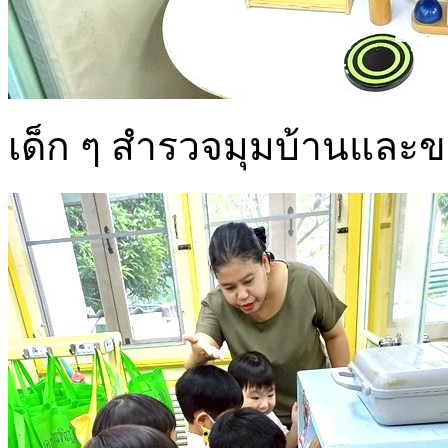
เด็ก ๆ สำรวจมุมบ้านและของ