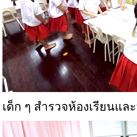
เด็ก ๆ สำรวจห้องเรียนและ