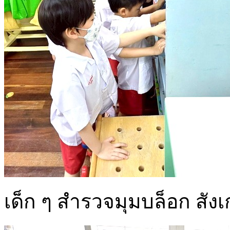
เด็ก ๆ สำรวจมุมบล็อก สัง