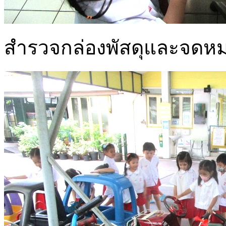
สำรวจกล่องพัสดุและจดหมาย