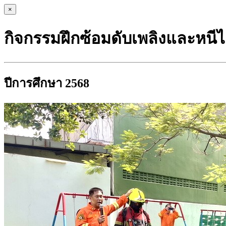
×
กิจกรรมฝึกซ้อมดับเพลิงและหนี
ปีการศึกษา 2568