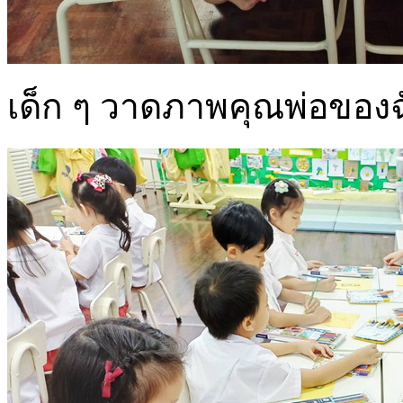
เด็ก ๆ วาดภาพคุณพ่อของฉั