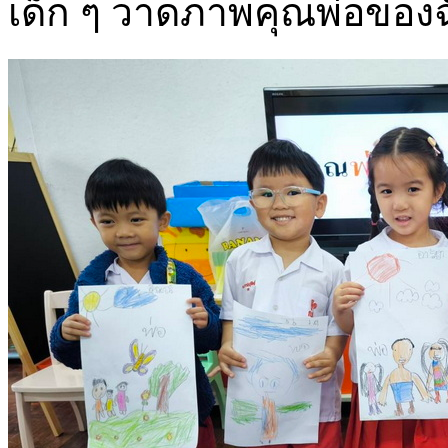
เด็ก ๆ วาดภาพคุณพ่อของฉั