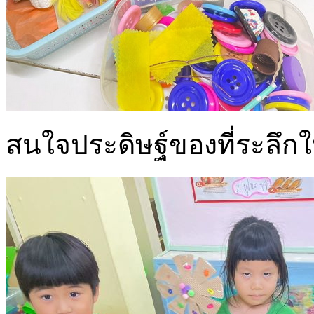
สนใจประดิษฐ์ของที่ระลึกใ