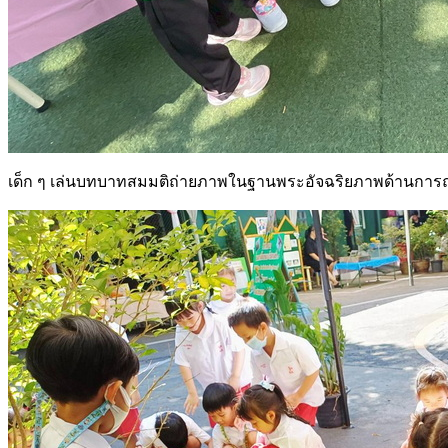
เด็ก ๆ เล่นบทบาทสมมติถ่ายภาพในฐานพระอัจฉริยภาพด้านการ