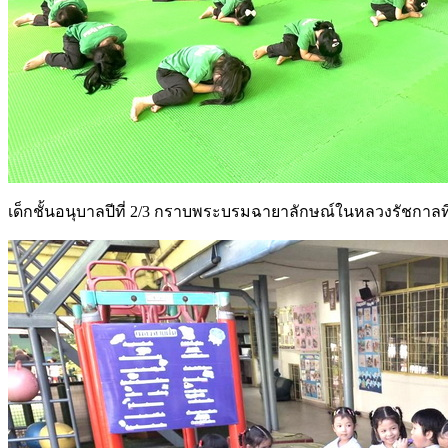
เด็กชั้นอนุบาลปีที่ 2/3 กราบพระบรมฉายาลักษณ์ในหลวงรัชกาลที