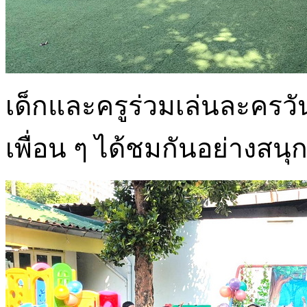
เด็กและครูร่วมเล่นละครวันเ
เพื่อน ๆ ได้ชมกันอย่างสน