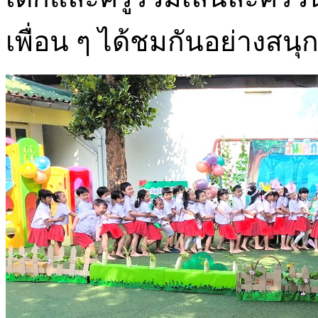
เพื่อน ๆ ได้ชมกันอย่างสน