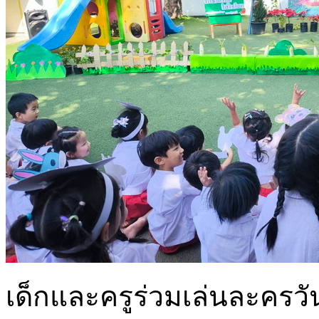
เด็กและครูร่วมเล่นละครวันเ