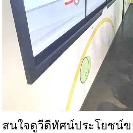
สนใจดูวีดีทัศน์ประโยชน