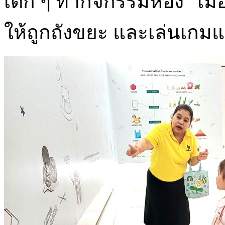
เด็ก ๆ ทำกิจกรรมห้อง “เมื
ให้ถูกถังขยะ และเล่นเกม