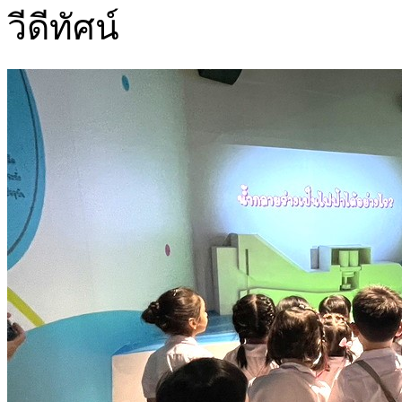
วีดีทัศน์