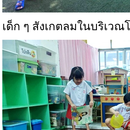
เด็ก ๆ สังเกตลมในบริเวณโ