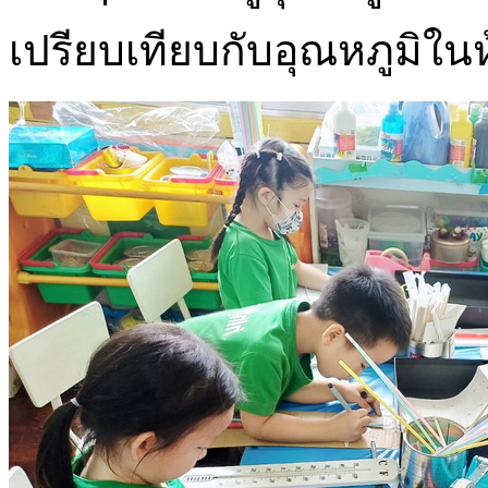
เปรียบเทียบกับอุณหภูมิในห