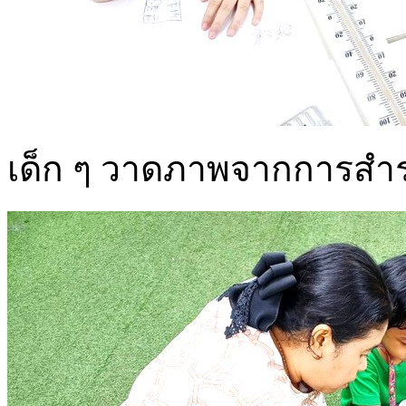
เด็ก ๆ วาดภาพจากการสำร