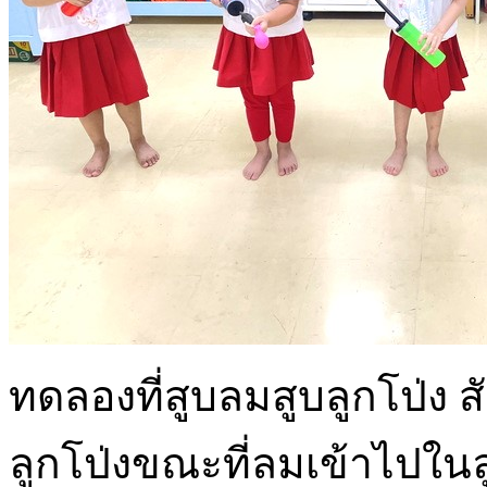
ทดลองที่สูบลมสูบลูกโป่ง 
ลูกโป่งขณะที่ลมเข้าไปในล