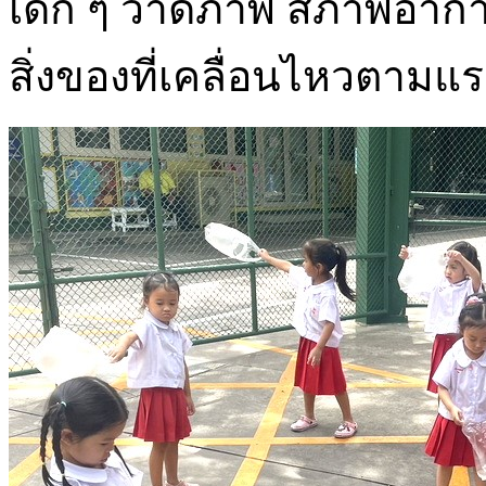
เด็ก ๆ วาดภาพ สภาพอากาศ
สิ่งของที่เคลื่อนไหวตามแ