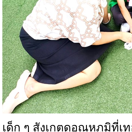
เด็ก ๆ สังเกตดูอุณหภูมิที่