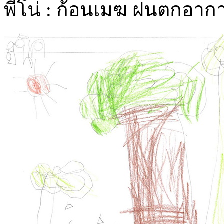
พีโน่ : ก้อนเมฆ ฝนตกอา