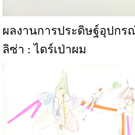
ผลงานการประดิษฐ์อุปกรณ์ท
ลิซ่า : ไดร์เป่าผม