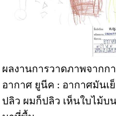
ผลงานการวาดภาพจากกา
อากาศ ยูนีค : อากาศมันเ
ปลิว ผมก็ปลิว เห็นใบไม้บ