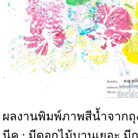
ผลงานพิมพ์ภาพสีน้ำจากถุ
นีค : มีดอกไม้บานเยอะ มี