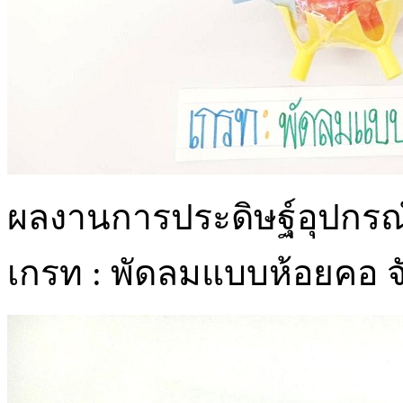
ผลงานการประดิษฐ์อุปกรณ์ท
เกรท : พัดลมแบบห้อยคอ จ