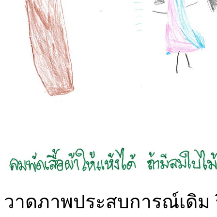
วาดภาพประสบการณ์เดิม ริสา