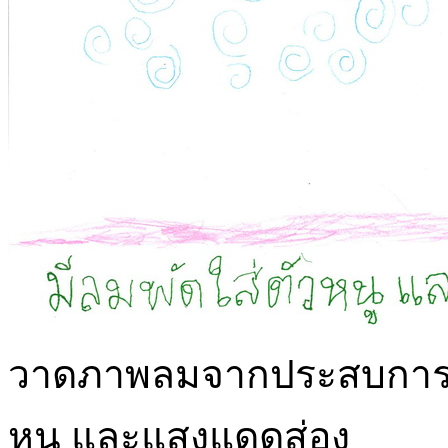
วาดภาพลมจากประสบการณ์เ
หนู และแสงแดดส่อง