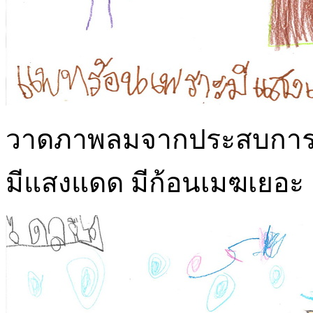
วาดภาพลมจากประสบการณ์
มีแสงแดด มีก้อนเมฆเยอะ