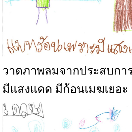
วาดภาพลมจากประสบการณ์
มีแสงแดด มีก้อนเมฆเยอะ