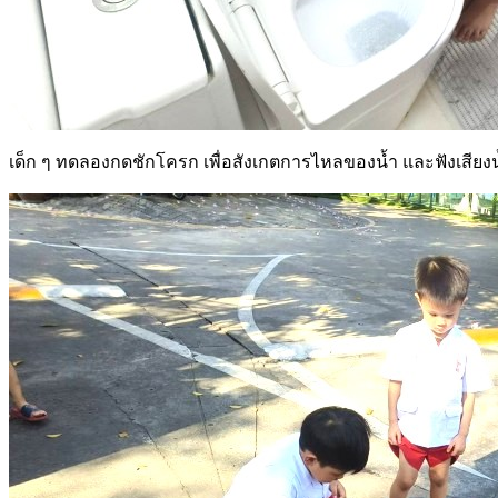
เด็ก ๆ ทดลองกดชักโครก เพื่อสังเกตการไหลของน้ำ และฟังเสียง