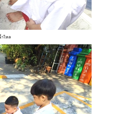
น้ำไหล