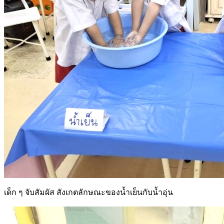
เด็ก ๆ จับสัมผัส สังเกตลักษณะของน้ำเย็นกับน้ำอุ่น