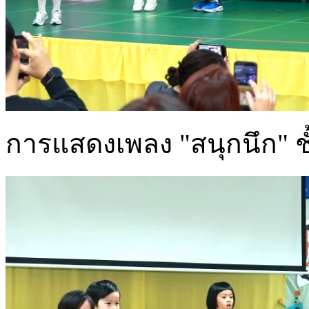
การแสดงเพลง "สนุกนึก" ชั้