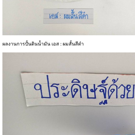
ผลงานการปั้นดินน้ำมัน เอส : ผมสั้นสีดำ