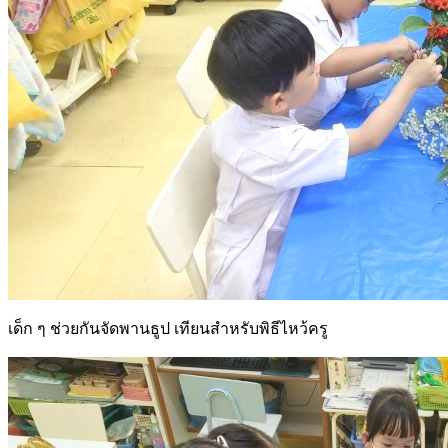
เด็ก ๆ ช่วยกันจัดพานธูป เทียนสำหรับพิธีไหว้ครู