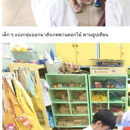
เด็ก ๆ แบ่งกลุ่มออกมาสังเกตพานดอกไม้ พานธูปเทียน