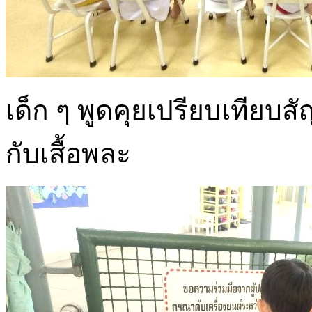
เด็ก ๆ พูดคุยเปรียบเทียบสัญล
กับเสื้อพละ