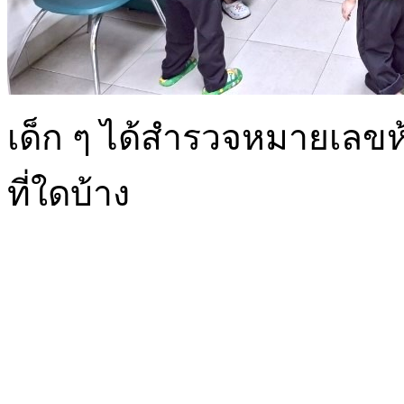
เด็ก ๆ ได้สำรวจหมายเลขห้อ
ที่ใดบ้าง