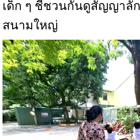
เด็ก ๆ ชี้ชวนกันดูสัญญาลัก
สนามใหญ่