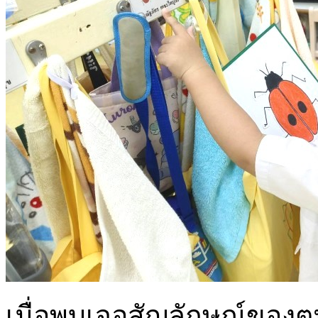
เมื่อพบเจอสัญลักษณ์ของตน