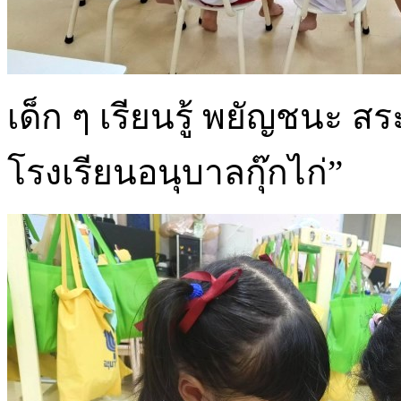
เด็ก ๆ เรียนรู้ พยัญชนะ ส
โรงเรียนอนุบาลกุ๊กไก่”