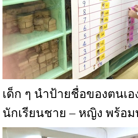
เด็ก ๆ นำป้ายชื่อของตนเ
นักเรียนชาย – หญิง พร้อม