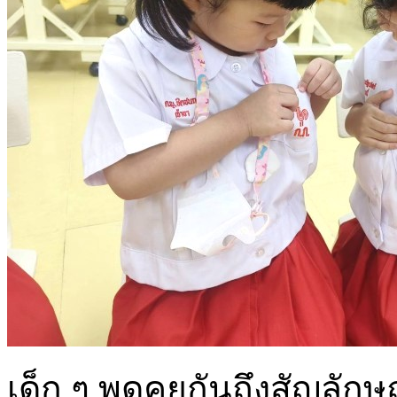
เด็ก ๆ พูดคุยกันถึงสัญลักษณ์ไ