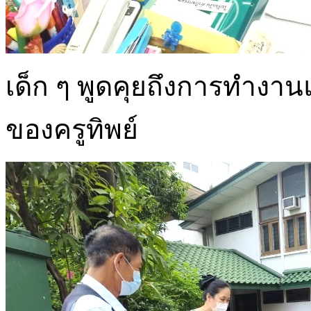
เด็ก ๆ พูดคุยถึงการทำง
ของครูทิพย์