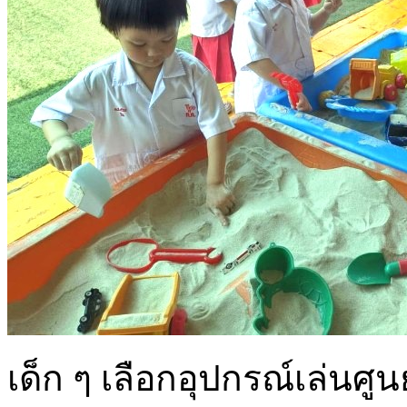
เด็ก ๆ เลือกอุปกรณ์เล่นศู