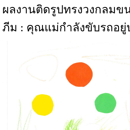
ผลงานติดรูปทรงวงกลมขน
ภีม : คุณแม่กำลังขับรถอย