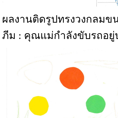
ผลงานติดรูปทรงวงกลมขน
ภีม : คุณแม่กำลังขับรถอย