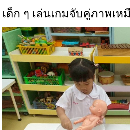
เด็ก ๆ เล่นเกมจับคู่ภาพเห