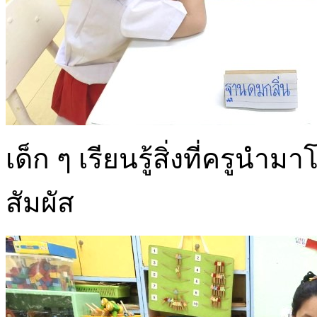
เด็ก ๆ เรียนรู้สิ่งที่ครูน
สัมผัส