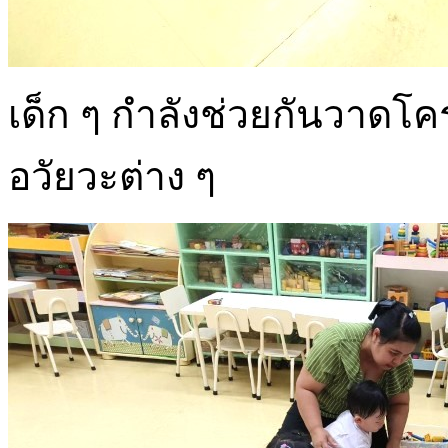
เด็ก ๆ กำลังช่วยกันวาดโคร
อวัยวะต่าง ๆ