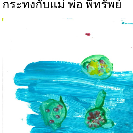
กระทงกับแม่ พ่อ พี่ทรัพย์