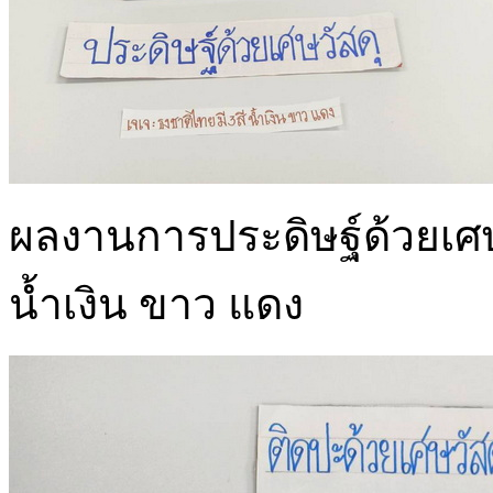
ผลงานการประดิษฐ์ด้วยเศษว
น้ำเงิน ขาว แดง