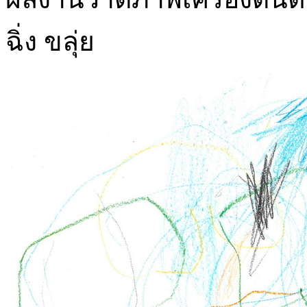
ฉิ่ง ขลุ่ย