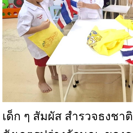
เด็ก ๆ สัมผัส สำรวจธงชา