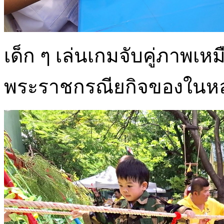
เด็ก ๆ เล่นเกมจับคู่ภาพ
พระราชกรณียกิจของในหลว