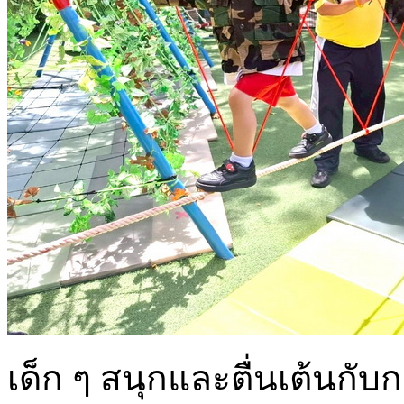
เด็ก ๆ สนุกและตื่นเต้นกั