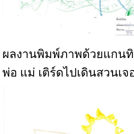
ผลงานพิมพ์ภาพด้วยแกนทิช
พ่อ แม่ เติร์ดไปเดินสวน