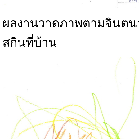
ผลงานวาดภาพตามจินตนากา
สกินที่บ้าน