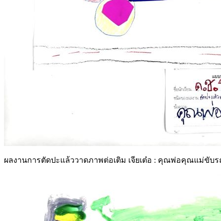
ผลงานการตัดปะแล้ววาดภาพต่อเติม เจียเต๋อ : คุณพ่อคุณแม่ขับร