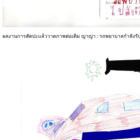
ผลงานการตัดปะแล้ววาดภาพต่อเติม ญาญ่า : รถพยาบาลกำลังร