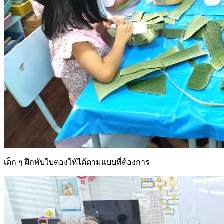
เด็ก ๆ ฝึกพับใบตองให้ได้ตามแบบที่ต้องการ