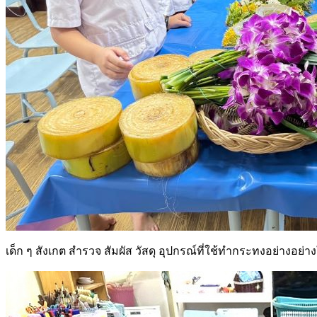
เด็ก ๆ สังเกต สำรวจ สัมผัส วัสดุ อุปกรณ์ที่ใช้ทำกระทงอย่างอย่าง