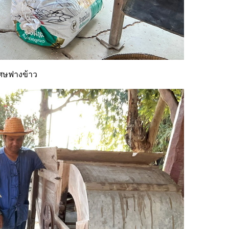
บเศษฟางข้าว