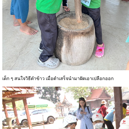
เด็ก ๆ สนใจวิธีตำข้าว เมื่อตำเสร็จนำมาฝัดเอาเปลือกออก