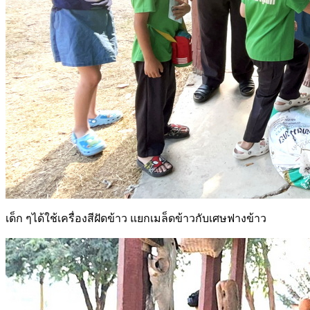
เด็ก ๆได้ใช้เครื่องสีฝัดข้าว แยกเมล็ดข้าวกับเศษฟางข้าว