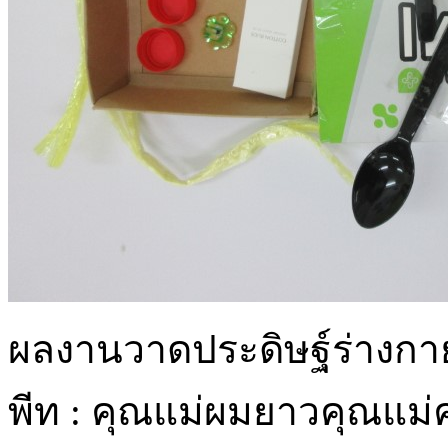
ผลงานวาดประดิษฐ์ร่างกาย
พีท : คุณแม่ผมยาวคุณแม