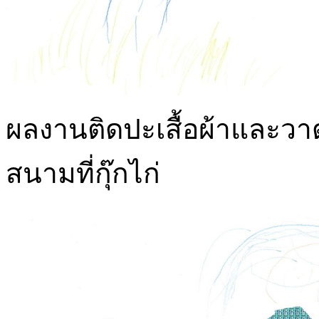
ผลงานติดปะเสื้อผ้าและวาด
สนามที่กุ๊กไก่