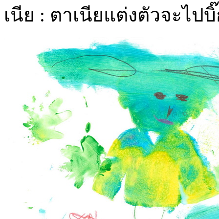
เนีย : ตาเนียแต่งตัวจะไปบิ๊