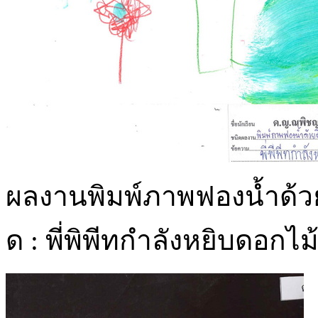
ผลงานพิมพ์ภาพฟองน้ำด้วย
ด : พี่พิพีทกำลังหยิบดอกไม