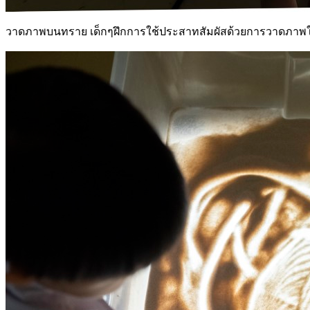
วาดภาพบนทราย เด็กๆฝึกการใช้ประสาทสัมผัสด้วยการวาดภา