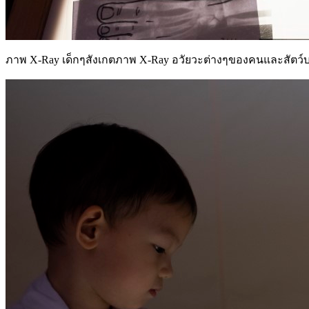
ภาพ X-Ray เด็กๆสังเกตภาพ X-Ray อวัยวะต่างๆของคนและสัตว์บนโ